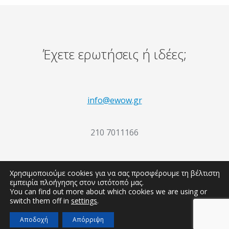
Έχετε ερωτήσεις ή ιδέες;
info@ewow.gr
210 7011166
Φιλολάου 102, Αθήνα, 116 33
Χρησιμοποιούμε cookies για να σας προσφέρουμε τη βέλτιστη
εμπειρία πλοήγησης στον ιστότοπό μας.
You can find out more about which cookies we are using or
switch them off in
settings
.
Αποδοχή
Απόρριψη